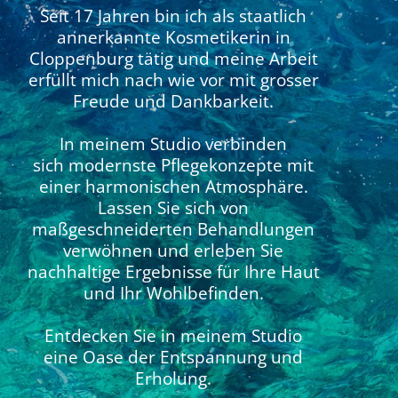
Seit 17 Jahren bin ich als staatlich
annerkannte Kosmetikerin in
Cloppenburg tätig und meine Arbeit
erfüllt mich nach wie vor mit grosser
Freude und Dankbarkeit.
In meinem Studio verbinden
sich modernste Pflegekonzepte mit
einer harmonischen Atmosphäre.
Lassen Sie sich von
maßgeschneiderten Behandlungen
verwöhnen und erleben Sie
nachhaltige Ergebnisse für Ihre Haut
und Ihr Wohlbefinden.
Entdecken Sie in meinem Studio
eine Oase der Entspannung und
Erholung.